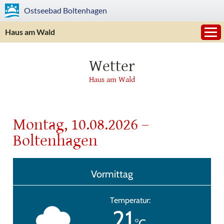
Ostseebad
Boltenhagen
Haus am Wald
Wetter
Haus am Wald
Montag, 10.08.2026 –
Boltenhagen
Vormittag
Temperatur:
21
°C