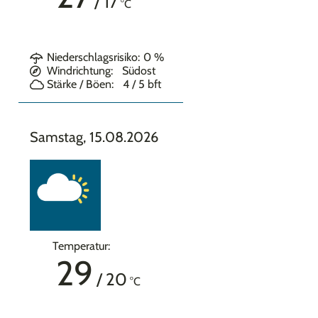
/
17
°C
Niederschlagsrisiko:
0
%
Windrichtung:
Südost
Stärke / Böen:
4 / 5
bft
Samstag, 15.08.2026
Temperatur:
29
/
20
°C