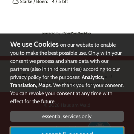
Stärke / Böen:
4 / 5
bft
powered by
OpenWeatherMap
on our website to enable
you to make the best possible use. Only with your
consent we process and share data with our
partners (also in third countries) according to our
Kontakt
⋅
instagram
⋅
facebook
- Urlaub in MV - folgen Sie uns!
privacy policy for the purposes:
Analytics,
⋅
Impressum
⋅
Datenschutz
(Zustimmungseinstellungen)
Translation, Maps
. We thank you for your consent.
You can revoke your consent at any time with
effect for the future.
© 2026
Haus am Wald
essential services only
mvp.de
- Urlaub in